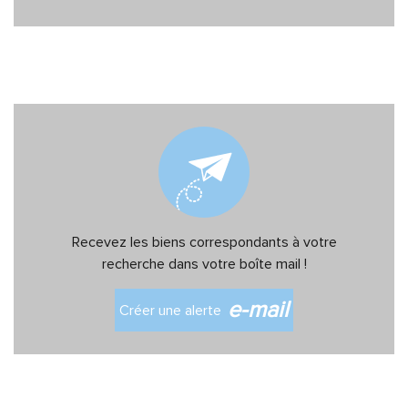
RECHERCHER
+ de critères
5KM
10KM
25KM
Recevez les biens correspondants à votre
recherche dans votre boîte mail !
Critères supplémentaires
e-mail
Créer une alerte
Piscine
Parking
Terrasse