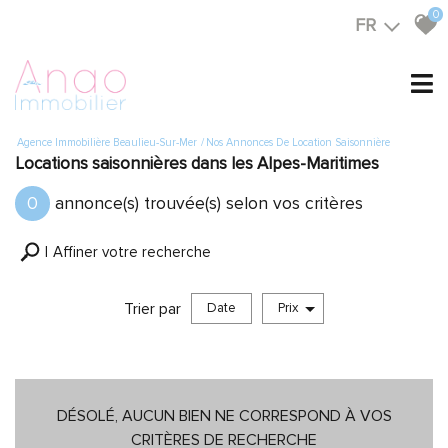
0
FR
Agence Immobilière Beaulieu-Sur-Mer
Nos Annonces De Location Saisonnière
Locations saisonnières dans les Alpes-Maritimes
0
annonce(s) trouvée(s) selon vos critères
Affiner votre recherche
Trier par
Date
Prix
Vente
DÉSOLÉ, AUCUN BIEN NE CORRESPOND À VOS
CRITÈRES DE RECHERCHE